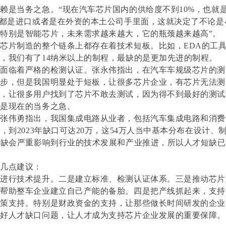
赖是当务之急。“现在汽车芯片国内的供给度不到10%，也就
片都是进口或者是在外资的本土公司手里面，这就决定了不论是
特别是智能芯片，未来需求越来越大，它的瓶颈越来越高”。
芯片制造的整个链条上都存在着技术短板。比如，EDA的工
，我们有了14纳米以上的制程，最缺的是更加先进的制程。
片面临着严格的检测认证。张永伟指出，在汽车车规级芯片的测
起步，但是我国明显处于短板，让很多芯片企业，有芯片无法测
可，让很多用户找到了芯片不敢去测试，因为得不到最好的测试
也是现在的当务之急。
。张伟勇指出，我国集成电路从业者，包括汽车集成电路和消费
员，到2023年缺口可达20万，这54万人当中基本分布在设计、
短缺会严重影响到行业的技术发展和产业推进，所以人才短缺
了几点建议：
链进行技术提升。二是建立标准、检测认证体系。三是推动芯片
以帮助整车企业建立自己产能的备胎。四是把产线抓起来，支持
政策支持。特别是财政资金的支持，让那些做长时间研发的企业
决好人才缺口问题，让人才成为支持芯片企业发展的重要保障。