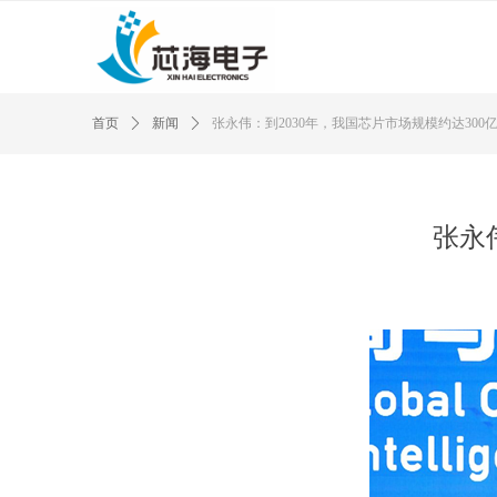
首页
ꄲ
新闻
ꄲ
张永伟：到2030年，我国芯片市场规模约达300
张永