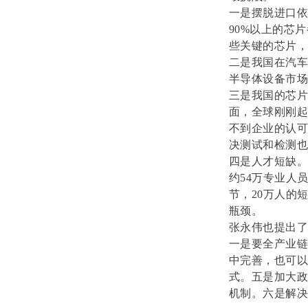
一是摆脱进口依
90%以上的芯
些关键的芯片，
二是我国在汽车
半导体设备市场
三是我国的芯
面，全球刚刚
不到企业的认
决测试和检测
四是人才短缺
约54万专业人
节，20万人的
瓶颈。
张永伟也提出
一是要全产业
中完善，也可
式。五是加大
机制。六是解